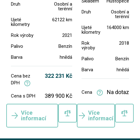
Skladem
Hustopeče
Druh
Osobní a
terénní
Druh
Osobní a
terénní
Ujeté
62122 km
kilometry
Ujeté
164000 km
kilometry
Rok výroby
2021
Rok
2018
Palivo
Benzín
výroby
Barva
hnědá
Palivo
Benzín
Barva
hnědá
322 231 Kč
Cena bez
DPH
Na dotaz
Cena
389 900 Kč
Cena s DPH
Více
Více
informací
informací