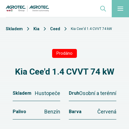
Skladem
Kia
Ceed
Kia Cee'd 1.4 CVVT 74 kW
Prodáno
Kia Cee'd 1.4 CVVT 74 kW
Hustopeče
Osobní a terénní
Skladem
Druh
Benzín
Červená
Palivo
Barva