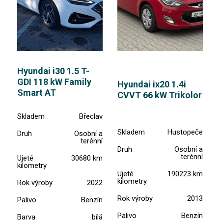
Hyundai i30 1.5 T-
GDI 118 kW Family
Hyundai ix20 1.4i
Smart AT
CVVT 66 kW Trikolor
Skladem
Břeclav
Skladem
Hustopeče
Druh
Osobní a
terénní
Druh
Osobní a
terénní
Ujeté
30680 km
kilometry
Ujeté
190223 km
kilometry
Rok výroby
2022
Rok výroby
2013
Palivo
Benzín
Palivo
Benzín
Barva
bílá