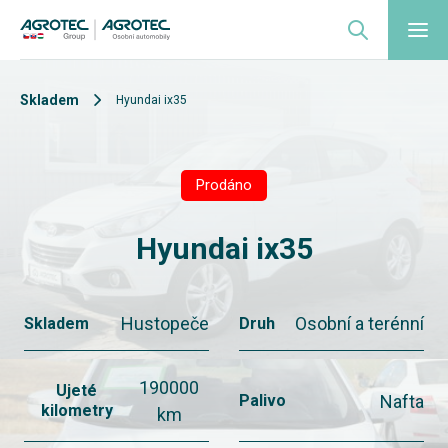
Skladem
Hyundai ix35
Prodáno
Hyundai ix35
Hustopeče
Osobní a terénní
Skladem
Druh
190000
Ujeté
Nafta
Palivo
kilometry
km