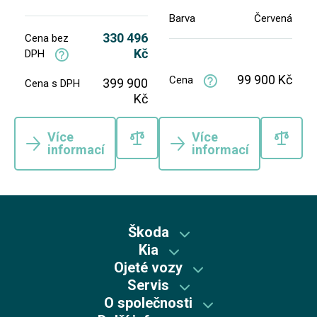
Barva
Červená
330 496
Cena bez
Kč
DPH
99 900 Kč
Cena
399 900
Cena s DPH
Kč
Více
Více
informací
informací
Škoda
Kia
Škoda předváděcí vozy
Ojeté vozy
Kia předváděcí vozy
Skladové vozy Škoda
Servis
Škoda plus
Skladové vozy Kia
O společnosti
Autorizovaný servis Kia
Škoda Plus
Škoda