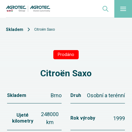
Skladem
Citroën Saxo
Prodáno
Citroën Saxo
Brno
Osobní a terénní
Skladem
Druh
248000
Ujeté
1999
Rok výroby
kilometry
km