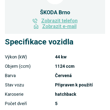
ŠKODA Brno
Zobrazit telefon
Zobrazit e-mail
Specifikace vozidla
Výkon (kW)
44 kw
Objem (ccm)
1124 ccm
Barva
Červená
Stav vozu
Připraven k použití
Karoserie
hatchback
Počet dveří
5