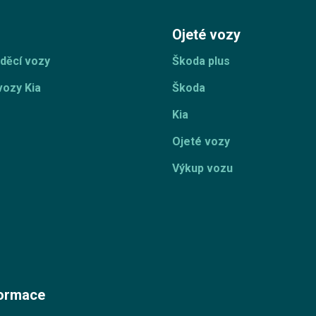
Ojeté vozy
děcí vozy
Škoda plus
vozy Kia
Škoda
Kia
Ojeté vozy
Výkup vozu
formace