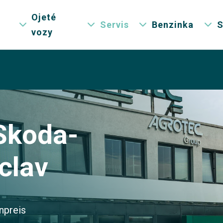
Ojeté
Servis
Benzinka
S
vozy
 Skoda-
clav
npreis