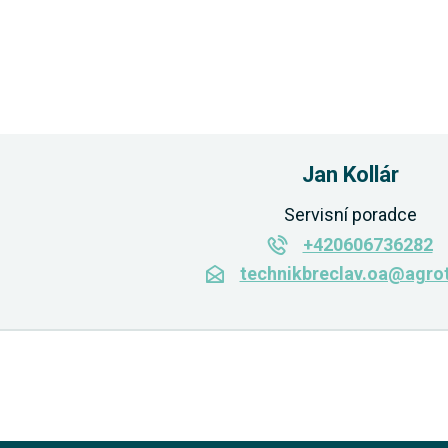
Jan Kollár
Servisní poradce
+420606736282
technikbreclav.oa@agro