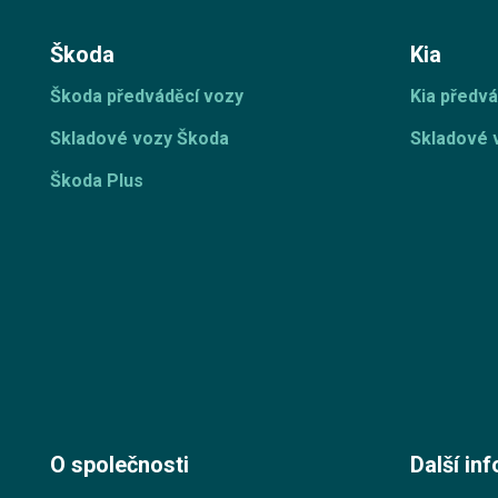
Škoda
Kia
Škoda předváděcí vozy
Kia předvá
Skladové vozy Škoda
Skladové 
Škoda Plus
O společnosti
Další in