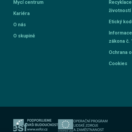
Mycí centrum
Recyklace
životností
Kariéra
Etický ko
O nás
Informace
O skupině
zákona č. 
Ochrana o
Cookies