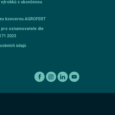
 výrobků s ukončenou
dex koncernu AGROFERT
 pro oznamovatele dle
171 2023
sobních údajů