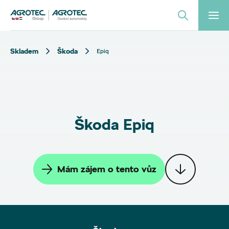
Skladem
Škoda
Epiq
Škoda Epiq
Mám zájem o tento vůz