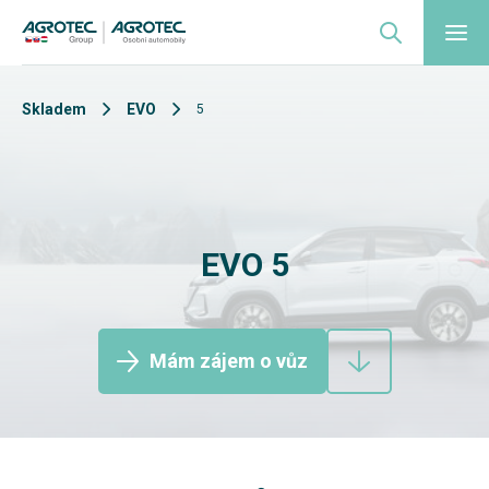
Skladem
EVO
5
EVO 5
Mám zájem o vůz