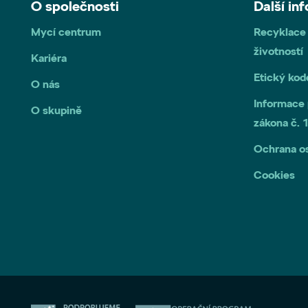
O společnosti
Další in
Mycí centrum
Recyklace
životností
Kariéra
Etický ko
O nás
Informace 
O skupině
zákona č.
Ochrana o
Cookies