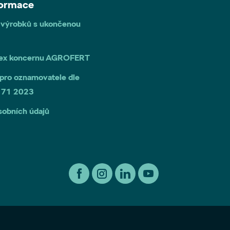
formace
 výrobků s ukončenou
dex koncernu AGROFERT
pro oznamovatele dle
 171 2023
sobních údajů