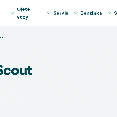
Ojeté
Servis
Benzinka
S
vozy
ut
Scout