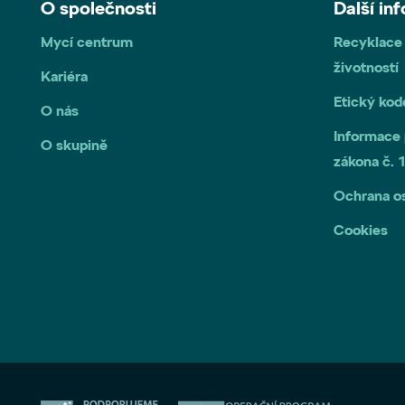
O společnosti
Další in
Mycí centrum
Recyklace
životností
Kariéra
Etický ko
O nás
Informace 
O skupině
zákona č.
Ochrana o
Cookies