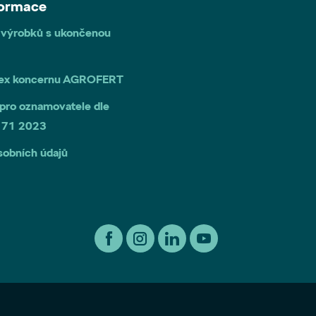
formace
 výrobků s ukončenou
dex koncernu AGROFERT
pro oznamovatele dle
 171 2023
sobních údajů