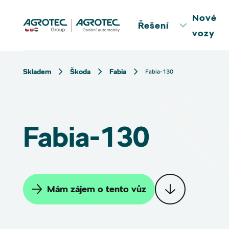
Nové
Řešení
vozy
Skladem
Škoda
Fabia
Fabia-130
Fabia-130
Mám zájem o tento vůz