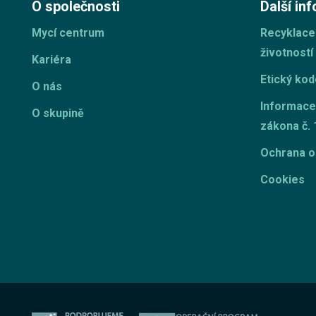
O společnosti
Další in
Mycí centrum
Recyklace
životností
Kariéra
Etický ko
O nás
Informace
O skupině
zákona č. 
Ochrana o
Cookies