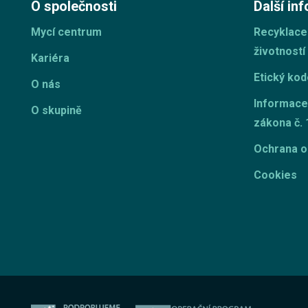
O společnosti
Další in
Mycí centrum
Recyklace
životností
Kariéra
Etický ko
O nás
Informace
O skupině
zákona č. 
Ochrana o
Cookies