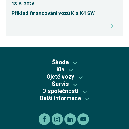
18. 5. 2026
Příklad financování vozů Kia K4 SW
Škoda
Kia
Škoda předváděcí vozy
Ojeté vozy
Kia předváděcí vozy
Skladové vozy Škoda
Servis
Škoda plus
Skladové vozy Kia
O společnosti
Autorizovaný servis Kia
Škoda Plus
Škoda
Další informace
Mycí centrum
Autorizovaný servis Škoda
Recyklace výrobků s ukončenou životností
Kia
Kariéra
Autorizovaný servis Volkswagen
Etický kodex koncernu AGROFERT
Ojeté vozy
O nás
Autorizovaný servis Volkswagen Užitkové vozy
Informace pro oznamovatele dle zákona č. 171 2023
Výkup vozu