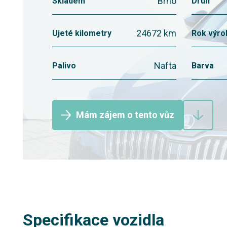
Brno
Skladem
Druh
24672 km
Ujeté kilometry
Rok výro
Nafta
Palivo
Barva
Mám zájem o tento vůz
Specifikace vozidla