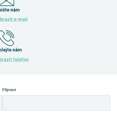
pište nám
brazit e-mail
olejte nám
razit telefon
Příjmení