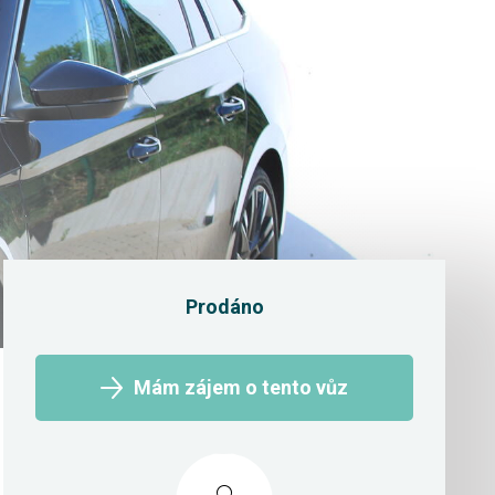
Prodáno
Mám zájem o tento vůz