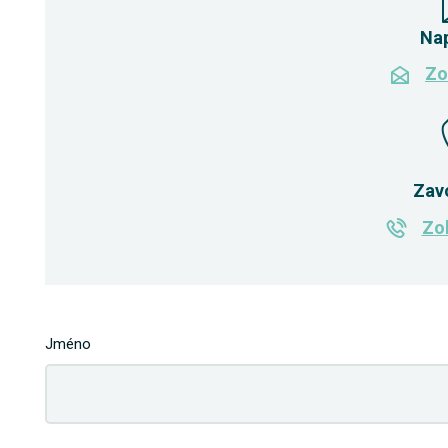
Na
Zo
Zav
Zob
Jméno