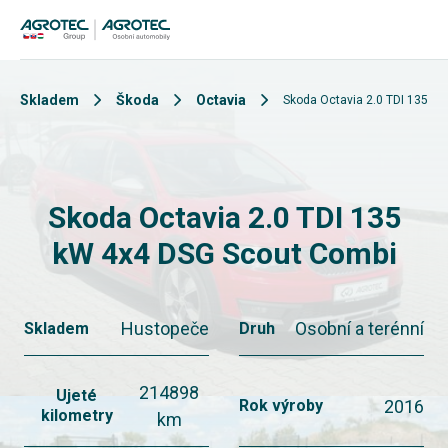
Skladem
Škoda
Octavia
Skoda Octavia 2.0 TDI 135 k
Skoda Octavia 2.0 TDI 135
kW 4x4 DSG Scout Combi
Hustopeče
Osobní a terénní
Skladem
Druh
214898
Ujeté
2016
Rok výroby
kilometry
km