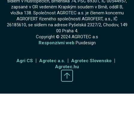
sídlem v Hustopečích, Brněnská 74, PSČ 69301, IČ 00544957,
zapsané v OR vedeném Krajským soudem v Brně, oddíl B,
vložka 138. Společnost AGROTEC a.s. je členem koncernu
AGROFERT řízeného společností AGROFERT, a.s., IČ
26185610, se sídlem na adrese Pyšelská 2327/2, Chodov, 149
00 Praha 4.
Copyright © 2024 AGROTEC a.s
Responzivní web
Puxdesign
Agri CS
Agrotec a.s.
Agrotec Slovensko
Agrotec.hu