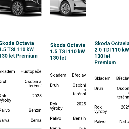
Skoda Octavia
Skoda Octavi
Skoda Octavia
1.5 TSI 110 kW
2.0 TDI 110 kW
1.5 TSI 110 kW
130 let Premium
130 let
130 let
Premium
Skladem
Hustopeče
Skladem
Břeclav
Skladem
Břecla
Druh
Osobní a
Druh
Osobní
terénní
Druh
Osobn
a
terénní
Rok
2025
terénn
výroby
Rok
2025
Rok
202
výroby
Palivo
Benzín
výroby
Palivo
Benzín
Barva
černá
Palivo
Naft
Barva
bílá