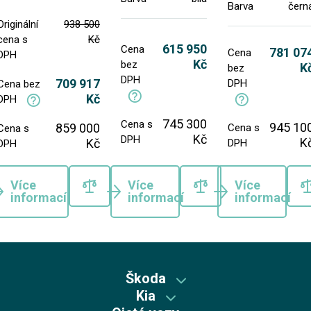
Barva
čern
Originální
938 500
cena s
Kč
615 950
Cena
781 07
Cena
DPH
Kč
bez
K
bez
DPH
709 917
DPH
Cena bez
Kč
DPH
745 300
Cena s
945 10
859 000
Cena s
Cena s
Kč
DPH
K
Kč
DPH
DPH
Více
Více
Více
informací
informací
informací
Škoda
Kia
Škoda předváděcí vozy