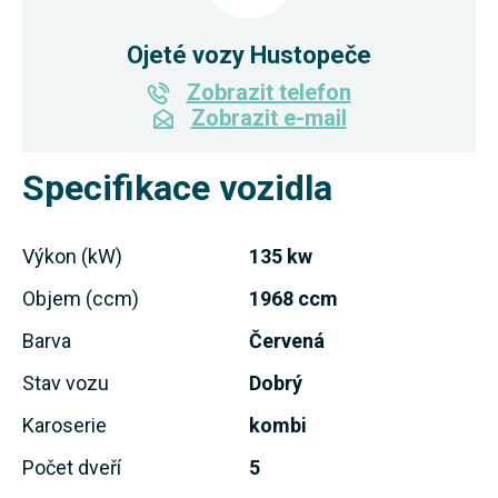
Ojeté vozy Hustopeče
Zobrazit telefon
Zobrazit e-mail
Specifikace vozidla
Výkon (kW)
135 kw
Objem (ccm)
1968 ccm
Barva
Červená
Stav vozu
Dobrý
Karoserie
kombi
Počet dveří
5