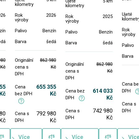
Ujeté
5 km
kilometry
kilometry
Ujeté
026
Rok
2026
Rok
2025
kilometr
výroby
výroby
Rok
zín
Palivo
Benzín
Palivo
Benzín
výroby
edá
Barva
šedá
Barva
šedá
Palivo
Barva
980
Originální
862 980
Originální
862 980
Kč
cena s
Kč
cena s
Kč
DPH
DPH
Cena be
55
655 355
Cena
614 033
Cena bez
DPH
Kč
Kč
bez DPH
Kč
DPH
Cena s
742 980
Cena s
DPH
80
792 980
Cena s
Kč
DPH
Kč
Kč
DPH
Více
Více
Víc