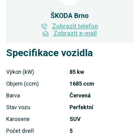
ŠKODA Brno
Zobrazit telefon
Zobrazit e-mail
Specifikace vozidla
Výkon (kW)
85 kw
Objem (ccm)
1685 ccm
Barva
Červená
Stav vozu
Perfektní
Karoserie
SUV
Počet dveří
5