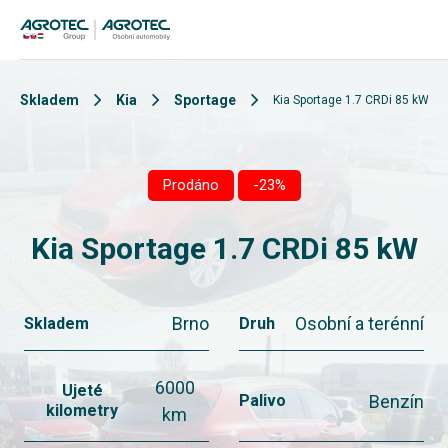
Skladem
Kia
Sportage
Kia Sportage 1.7 CRDi 85 kW
Prodáno
-23%
Kia Sportage 1.7 CRDi 85 kW
Brno
Osobní a terénní
Skladem
Druh
6000
Ujeté
Benzín
Palivo
kilometry
km