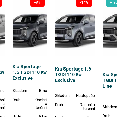
-8%
-14%
Pře
Kia Sportage
Kia Sportage 1.6
Kw
1.6 TGDI 110 Kw
Kia Sp
TGDI 110 Kw
Exclusive
TGDI 
Exclusive
Line
rno
Skladem
Brno
Skladem
Hustopeče
bní
Druh
Osobní
a
a
Druh
Osobní a
Sklade
nní
terénní
terénní
Druh
 km
Ujeté
5 km