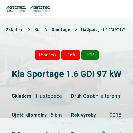
Skladem
Kia
Sportage
Kia Sportage 1.6 GDI 97 kW
Prodáno
-16%
TOP
Kia Sportage 1.6 GDI 97 kW
Hustopeče
Osobní a terénní
Skladem
Druh
5 km
2018
Ujeté kilometry
Rok výroby