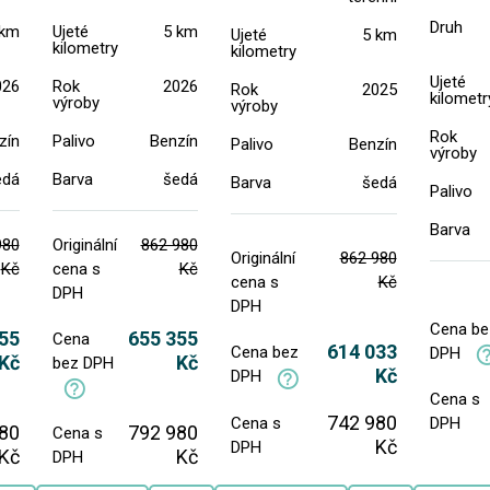
Druh
 km
Ujeté
5 km
Ujeté
5 km
kilometry
kilometry
Ujeté
026
Rok
2026
Rok
2025
kilometr
výroby
výroby
Rok
zín
Palivo
Benzín
Palivo
Benzín
výroby
edá
Barva
šedá
Barva
šedá
Palivo
Barva
980
Originální
862 980
Originální
862 980
Kč
cena s
Kč
cena s
Kč
DPH
DPH
Cena be
55
655 355
Cena
614 033
Cena bez
DPH
Kč
Kč
bez DPH
Kč
DPH
Cena s
742 980
Cena s
DPH
80
792 980
Cena s
Kč
DPH
Kč
Kč
DPH