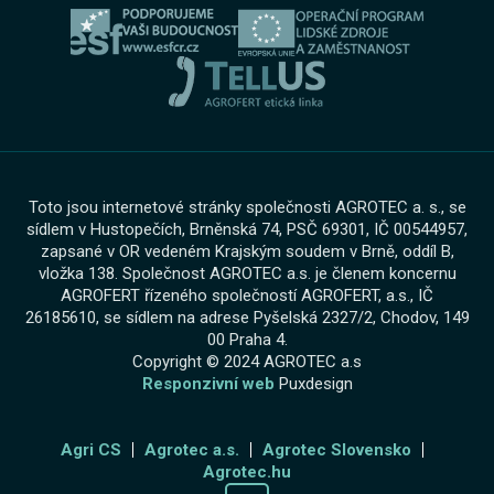
Bosch Car Servis
Cookies
Zimní servisní akce
Toto jsou internetové stránky společnosti AGROTEC a. s., se
sídlem v Hustopečích, Brněnská 74, PSČ 69301, IČ 00544957,
zapsané v OR vedeném Krajským soudem v Brně, oddíl B,
vložka 138. Společnost AGROTEC a.s. je členem koncernu
AGROFERT řízeného společností AGROFERT, a.s., IČ
26185610, se sídlem na adrese Pyšelská 2327/2, Chodov, 149
00 Praha 4.
Copyright © 2024 AGROTEC a.s
Responzivní web
Puxdesign
Agri CS
Agrotec a.s.
Agrotec Slovensko
Agrotec.hu