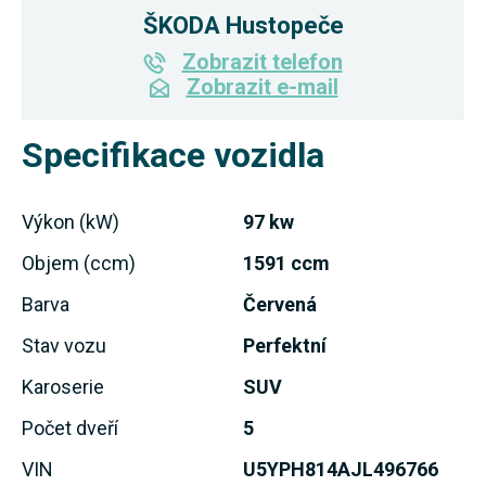
ŠKODA Hustopeče
Zobrazit telefon
Zobrazit e-mail
Specifikace vozidla
Výkon (kW)
97 kw
Objem (ccm)
1591 ccm
Barva
Červená
Stav vozu
Perfektní
Karoserie
SUV
Počet dveří
5
VIN
U5YPH814AJL496766