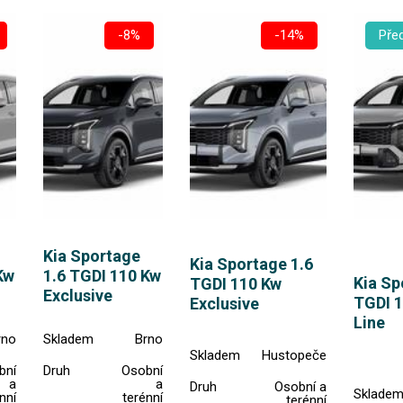
-8%
-14%
Pře
Kia Sportage
Kia Sportage 1.6
Kw
1.6 TGDI 110 Kw
Kia Sp
TGDI 110 Kw
Exclusive
TGDI 
Exclusive
Line
rno
Skladem
Brno
Skladem
Hustopeče
bní
Druh
Osobní
a
a
Druh
Osobní a
Sklade
nní
terénní
terénní