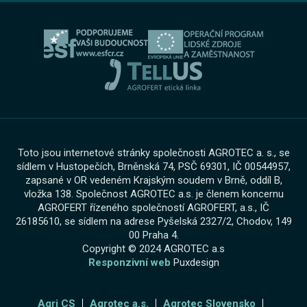
Ochrana osobních údajů
Bosch Car Servis
Cookies
Zimní servisní akce
Toto jsou internetové stránky společnosti AGROTEC a. s., se
sídlem v Hustopečích, Brněnská 74, PSČ 69301, IČ 00544957,
zapsané v OR vedeném Krajským soudem v Brně, oddíl B,
vložka 138. Společnost AGROTEC a.s. je členem koncernu
AGROFERT řízeného společností AGROFERT, a.s., IČ
26185610, se sídlem na adrese Pyšelská 2327/2, Chodov, 149
00 Praha 4.
Copyright © 2024 AGROTEC a.s
Responzivní web
Puxdesign
Agri CS
Agrotec a.s.
Agrotec Slovensko