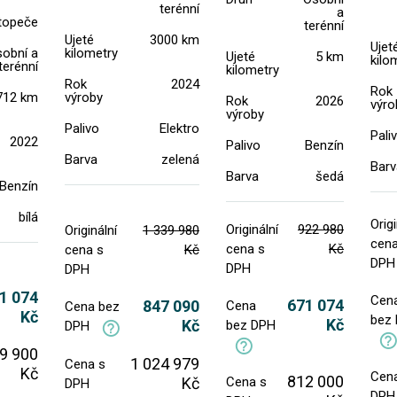
terénní
a
topeče
terénní
Ujeté
3000 km
Ujet
obní a
kilometry
Ujeté
5 km
kilo
terénní
kilometry
Rok
2024
Rok
712 km
výroby
Rok
2026
výro
výroby
Palivo
Elektro
Pali
2022
Palivo
Benzín
Barva
zelená
Barv
Barva
šedá
Benzín
bílá
Origi
Originální
922 980
Originální
1 339 980
cena
cena s
Kč
cena s
Kč
DPH
DPH
DPH
1 074
Cen
671 074
847 090
Cena
Cena bez
Kč
bez
Kč
Kč
bez DPH
DPH
9 900
1 024 979
Cena s
Kč
Cen
812 000
Kč
Cena s
DPH
DPH