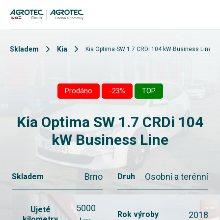
Skladem
Kia
Kia Optima SW 1.7 CRDi 104 kW Business Line
Prodáno
-23%
TOP
Kia Optima SW 1.7 CRDi 104
kW Business Line
Brno
Osobní a terénní
Skladem
Druh
5000
Ujeté
2018
Rok výroby
kilometry