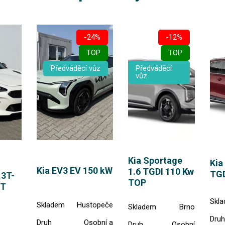
-24%
-12%
TOP
TOP
Předváděcí vůz
Předváděcí
vůz
Kia Sportage
Kia
Kia EV3 EV 150 kW
1.6 TGDI 110 Kw
TGD
.3T-
TOP
GT
Skl
Skladem
Hustopeče
Skladem
Brno
Druh
Druh
Osobní a
Druh
Osobní