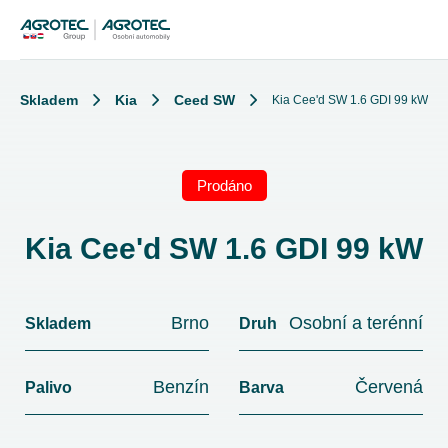
Skladem
Kia
Ceed SW
Kia Cee'd SW 1.6 GDI 99 kW
Prodáno
Kia Cee'd SW 1.6 GDI 99 kW
Brno
Osobní a terénní
Skladem
Druh
Benzín
Červená
Palivo
Barva