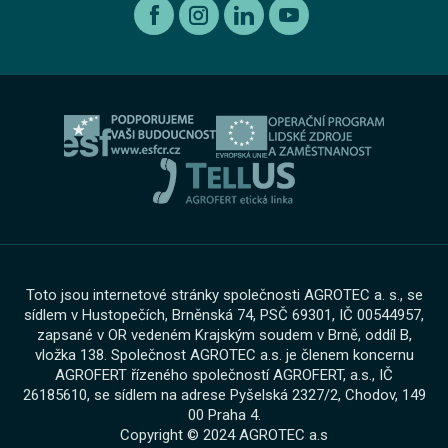
Etický kodex koncernu AGROFERT
Ojeté vozy
O nás
Autorizovaný servis Volkswagen Užitkové vozy
Informace pro oznamovatele dle zákona č. 171 2023
Výkup vozu
O skupině
Servis AGROTEC Group
Ochrana osobních údajů
Bosch Car Servis
Cookies
Zimní servisní akce
Toto jsou internetové stránky společnosti AGROTEC a. s., se
sídlem v Hustopečích, Brněnská 74, PSČ 69301, IČ 00544957,
zapsané v OR vedeném Krajským soudem v Brně, oddíl B,
vložka 138. Společnost AGROTEC a.s. je členem koncernu
AGROFERT řízeného společností AGROFERT, a.s., IČ
26185610, se sídlem na adrese Pyšelská 2327/2, Chodov, 149
00 Praha 4.
Copyright © 2024 AGROTEC a.s