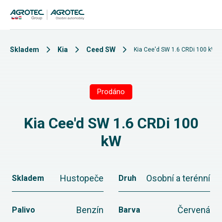
Skladem
Kia
Ceed SW
Kia Cee'd SW 1.6 CRDi 100 kW
Prodáno
Kia Cee'd SW 1.6 CRDi 100
kW
Hustopeče
Osobní a terénní
Skladem
Druh
Benzín
Červená
Palivo
Barva