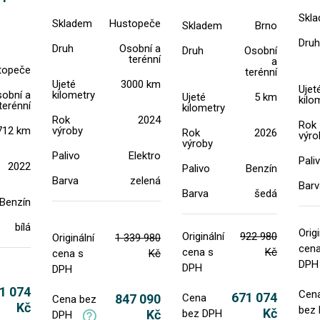
Skl
Skladem
Hustopeče
Skladem
Brno
Druh
Druh
Osobní a
Druh
Osobní
terénní
a
topeče
terénní
Ujeté
3000 km
Ujet
obní a
kilometry
Ujeté
5 km
kilo
terénní
kilometry
Rok
2024
Rok
712 km
výroby
Rok
2026
výro
výroby
Palivo
Elektro
Pali
2022
Palivo
Benzín
Barva
zelená
Barv
Barva
šedá
Benzín
bílá
Origi
Originální
922 980
Originální
1 339 980
cena
cena s
Kč
cena s
Kč
DPH
DPH
DPH
1 074
Cen
671 074
847 090
Cena
Cena bez
Kč
bez
Kč
Kč
bez DPH
DPH