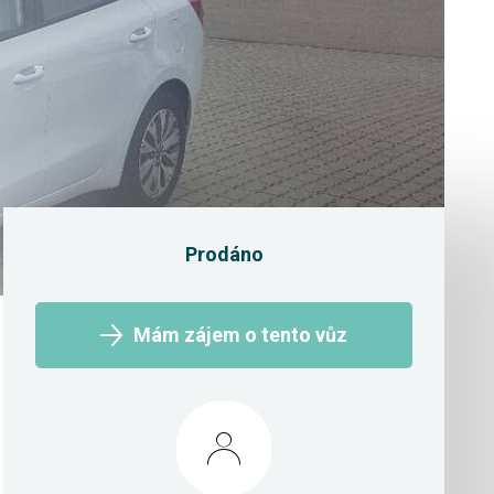
Prodáno
Mám zájem o tento vůz