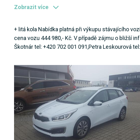
Zobrazit více
+ litá kola Nabídka platná při výkupu stávajícího v
cena vozu 444 980,- Kč. V případě zájmu o bližší 
Škotnár tel: +420 702 001 091,Petra Leskourová te