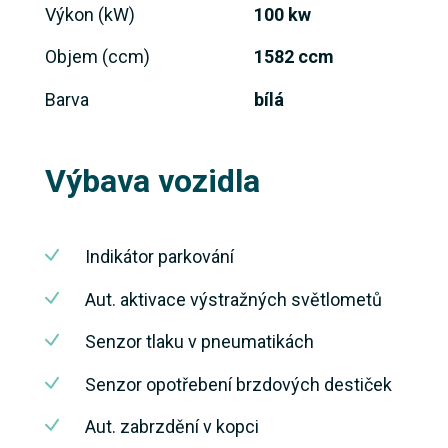
Výkon (kW)
100 kw
Objem (ccm)
1582 ccm
Barva
bílá
Výbava vozidla
Indikátor parkování
Aut. aktivace výstražných světlometů
Senzor tlaku v pneumatikách
Senzor opotřebení brzdových destiček
Aut. zabrzdění v kopci