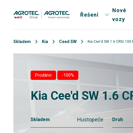
Nové
Řešení
vozy
Skladem
Kia
Ceed SW
Kia Cee'd SW 1.6 CRDi 100
Prodáno
-100%
Kia Cee'd SW 1.6 
Hustopeče
Skladem
Druh