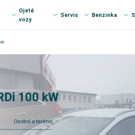
Ojeté
Servis
Benzinka
S
vozy
 kW
CRDi 100 kW
Osobní a terénní