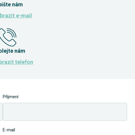
pište nám
brazit e-mail
olejte nám
razit telefon
Příjmení
E-mail