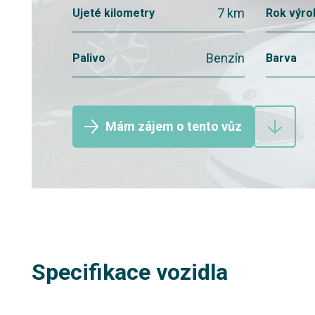
7 km
Ujeté kilometry
Rok výro
Benzín
Palivo
Barva
Mám zájem o tento vůz
Specifikace vozidla