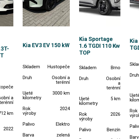
Kia Sportage
Kia
Kia EV3 EV 150 kW
1.6 TGDI 110 Kw
TGD
.3T-
TOP
GT
Skl
Skladem
Hustopeče
Skladem
Brno
Druh
Druh
Osobní a
Druh
Osobní
terénní
a
topeče
terénní
Ujeté
3000 km
Ujet
obní a
kilometry
Ujeté
5 km
kilo
terénní
kilometry
Rok
2024
Rok
712 km
výroby
Rok
2026
výro
výroby
Palivo
Elektro
Pali
2022
Palivo
Benzín
Barva
zelená
Barv