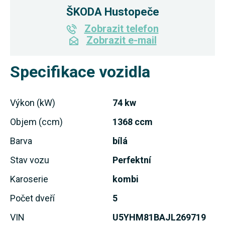
ŠKODA Hustopeče
Zobrazit telefon
Zobrazit e-mail
Specifikace vozidla
Výkon (kW)
74 kw
Objem (ccm)
1368 ccm
Barva
bílá
Stav vozu
Perfektní
Karoserie
kombi
Počet dveří
5
VIN
U5YHM81BAJL269719