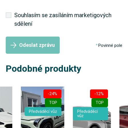
Souhlasím se zasíláním marketigových
sdělení
Odeslat zprávu
Povinné pole
Podobné produkty
-24%
-12%
TOP
TOP
Předváděcí vůz
Předváděcí
vůz