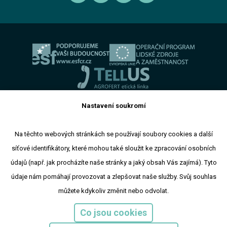
Autorizovaný servis Volkswagen Užitkové vozy
Informace pro oznamovatele dle zákona č. 171 2023
Výkup vozu
O skupině
Servis AGROTEC Group
Ochrana osobních údajů
Bosch Car Servis
Cookies
Zimní servisní akce
Nastavení soukromí
Toto jsou internetové stránky společnosti AGROTEC a. s., se
Na těchto webových stránkách se používají soubory cookies a další
sídlem v Hustopečích, Brněnská 74, PSČ 69301, IČ 00544957,
síťové identifikátory, které mohou také sloužit ke zpracování osobních
zapsané v OR vedeném Krajským soudem v Brně, oddíl B,
údajů (např. jak procházíte naše stránky a jaký obsah Vás zajímá). Tyto
vložka 138. Společnost AGROTEC a.s. je členem koncernu
AGROFERT řízeného společností AGROFERT, a.s., IČ
údaje nám pomáhají provozovat a zlepšovat naše služby. Svůj souhlas
26185610, se sídlem na adrese Pyšelská 2327/2, Chodov, 149
můžete kdykoliv změnit nebo odvolat.
00 Praha 4.
Copyright © 2024 AGROTEC a.s
Co jsou cookies
Responzivní web
Puxdesign