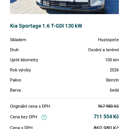
Kia Sportage 1.6 T-GDI 130 kW
Skladem
Hustopeče
Druh
Osobní a terénní
Ujeté kilometry
100 km
Rok výroby
2026
Palivo
Benzín
Barva
šedá
Originální cena s DPH
967 980 Kč
711 554 Kč
Cena bez DPH
860 980 Kč
Cena s DPH