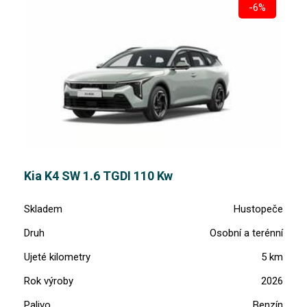
-6%
Kia K4 SW 1.6 TGDI 110 Kw
Skladem
Hustopeče
Druh
Osobní a terénní
Ujeté kilometry
5 km
Rok výroby
2026
Palivo
Benzín